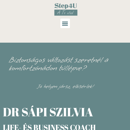
Biztonságos változást szeretnél a
komfortzónádon túllépve?
Jó helyen jársz, elkísérlek!
DR SÁPI SZILVIA
LIFE- ÉS BUSINESS COACH