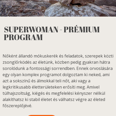
SUPERWOMAN - PRÉMIUM
PROGRAM
Nőként állandó mókuskerék és feladatok, szerepek közti
zsonglőrködés az életünk, közben pedig gyakran hátra
sorolódunk a fontossági sorrendben. Ennek orvoslására
egy olyan komplex programot dolgoztam ki neked, ami
azt a sokszínű és álmokkal teli nőt, aki vagy a
legkritikusabb életterületeken erősíti meg. Amivel
túlhajszoltság, kiégés és megfelelési kényszer nélkül
alakíthatsz ki stabil életet és válhatsz végre az életed
főszereplőjévé.