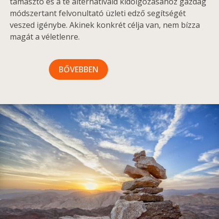
támasztó és a te alternatíváid kidolgozásához gazdag
módszertant felvonultató üzleti edző segítségét
veszed igénybe. Akinek konkrét célja van, nem bízza
magát a véletlenre.
BŐVEBBEN