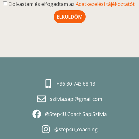
Elolvastam és elfogadtam az
Adatkezelési tájékoztatót.
ELKÜLDÖM
+36 30 743 68 13
szilvia.sapi@gmail.com
@Step4U.Coach.SapiSzilvia
@step4u_coaching