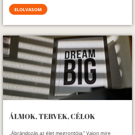
ELOLVASOM
ÁLMOK, TERVEK, CÉLOK
„Ábrándozás az élet megrontója.” Vajon mire